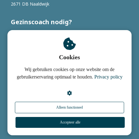
2671 DB Naaldwijk
Gezinscoach nodig?
06 - 191 057 37 (bel of app)
Info@gezinscoach.nl
Wij zijn bijna met
Cookies
vakantie
© Copyright Gezinscoach 2018 - 2024 Ontwerp door Studio
Van 4 t/m 21 aug is Gezinscoach
Wij gebruiken cookies op onze website om de
0174
bereikbaar per mail en app. Deze
gebruikerservaring optimaal te houden.
Privacy policy
worden op één vast moment per
dag beantwoord. Wij genieten dan
van onze vakantie.
Disclaimer
Alleen functioneel
Privacybeleid
Neem contact op
Accepteer alle
Sitemap
Cookies