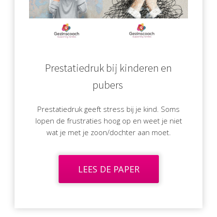
 op de
e. Hierdoor
 website-
ren
nte
Prestatiedruk bij kinderen en
enties
gebaseerd
pubers
 gedrag van
ezoeker.
Prestatiedruk geeft stress bij je kind. Soms
lopen de frustraties hoog op en weet je niet
wat je met je zoon/dochter aan moet.
uren
LEES DE PAPER