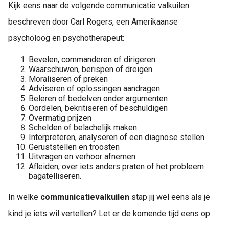
Kijk eens naar de volgende communicatie valkuilen
 op de
e. Hierdoor
beschreven door Carl Rogers, een Amerikaanse
 website-
psycholoog en psychotherapeut:
ren
nte
Bevelen, commanderen of dirigeren
Waarschuwen, berispen of dreigen
enties
Moraliseren of preken
gebaseerd
Adviseren of oplossingen aandragen
 gedrag van
Beleren of bedelven onder argumenten
ezoeker.
Oordelen, bekritiseren of beschuldigen
Overmatig prijzen
Schelden of belachelijk maken
Interpreteren, analyseren of een diagnose stellen
uren
Geruststellen en troosten
Uitvragen en verhoor afnemen
Afleiden, over iets anders praten of het probleem
bagatelliseren.
In welke
communicatievalkuilen
stap jij wel eens als je
kind je iets wil vertellen? Let er de komende tijd eens op.