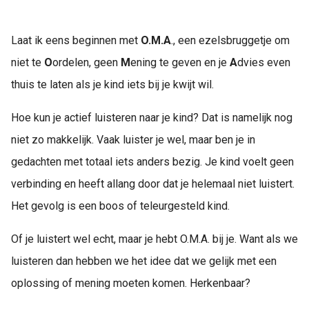
s kan de
e niet
oneren.
Laat ik eens beginnen met
O.M.A
., een ezelsbruggetje om
niet te
O
ordelen, geen
M
ening te geven en je
A
dvies even
ieken
thuis te laten als je kind iets bij je kwijt wil.
ische
s worden
Hoe kun je actief luisteren naar je kind? Dat is namelijk nog
kt om
em
niet zo makkelijk. Vaak luister je wel, maar ben je in
tie te
gedachten met totaal iets anders bezig. Je kind voelt geen
elen over
verbinding en heeft allang door dat je helemaal niet luistert.
drag van
zoeker op
Het gevolg is een boos of teleurgesteld kind.
site.
Of je luistert wel echt, maar je hebt O.M.A. bij je. Want als we
ing
luisteren dan hebben we het idee dat we gelijk met een
ingcookies
oplossing of mening moeten komen. Herkenbaar?
 gebruikt
oekers te