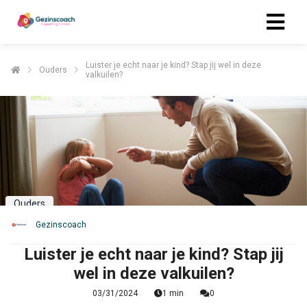
Luister je echt naar je kind? Stap jij wel in deze
Ouders
valkuilen?
ngen
 policy
oneel
onele
s zijn
Ouders
kelijk om
Gezinscoach
bsite te
ken. Ze
Luister je echt naar je kind? Stap jij
 gebruikt
wel in deze valkuilen?
asisfuncties
03/31/2024
1 min
0
der deze