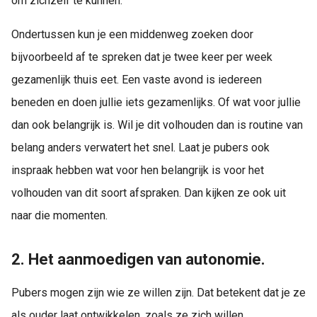
om zichzelf te kunnen.
 op de
e. Hierdoor
Ondertussen kun je een middenweg zoeken door
 website-
bijvoorbeeld af te spreken dat je twee keer per week
ren
gezamenlijk thuis eet. Een vaste avond is iedereen
nte
enties
beneden en doen jullie iets gezamenlijks. Of wat voor jullie
gebaseerd
dan ook belangrijk is. Wil je dit volhouden dan is routine van
 gedrag van
belang anders verwatert het snel. Laat je pubers ook
ezoeker.
inspraak hebben wat voor hen belangrijk is voor het
volhouden van dit soort afspraken. Dan kijken ze ook uit
uren
naar die momenten.
2. Het aanmoedigen van autonomie.
Pubers mogen zijn wie ze willen zijn. Dat betekent dat je ze
als ouder laat ontwikkelen, zoals ze zich willen