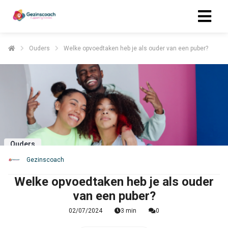
Ouders
Welke opvoedtaken heb je als ouder van een puber?
ngen
 policy
oneel
onele
Ouders
s zijn
kelijk om
Gezinscoach
bsite te
Welke opvoedtaken heb je als ouder
ken. Ze
van een puber?
 gebruikt
asisfuncties
02/07/2024
3 min
0
der deze