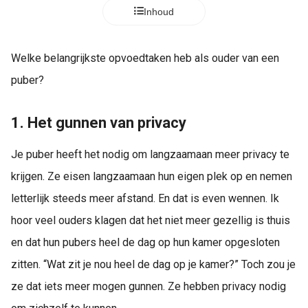
s kan de
Inhoud
e niet
oneren.
Welke belangrijkste opvoedtaken heb als ouder van een
ieken
puber?
ische
s worden
1. Het gunnen van privacy
kt om
em
Je puber heeft het nodig om langzaamaan meer privacy te
tie te
elen over
krijgen. Ze eisen langzaamaan hun eigen plek op en nemen
drag van
letterlijk steeds meer afstand. En dat is even wennen. Ik
zoeker op
hoor veel ouders klagen dat het niet meer gezellig is thuis
site.
en dat hun pubers heel de dag op hun kamer opgesloten
ing
zitten. “Wat zit je nou heel de dag op je kamer?” Toch zou je
ingcookies
ze dat iets meer mogen gunnen. Ze hebben privacy nodig
 gebruikt
oekers te