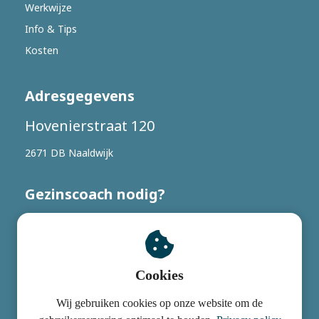
Werkwijze
Info & Tips
Kosten
Adresgegevens
Hovenierstraat 120
2671 DB Naaldwijk
Gezinscoach nodig?
06 - 191 057 37 (bel of app)
Info@gezinscoach.nl
Cookies
© Copyright Gezinscoach 2018 - 2024 Ontwerp door Studio
Wij gebruiken cookies op onze website om de
0174