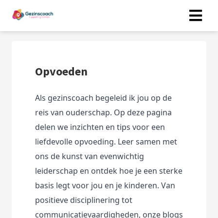
ngen
Opvoeden
 policy
Als gezinscoach begeleid ik jou op de 
reis van ouderschap. Op deze pagina 
oneel
delen we inzichten en tips voor een 
onele
liefdevolle opvoeding. Leer samen met 
s zijn
kelijk om
ons de kunst van evenwichtig 
bsite te
leiderschap en ontdek hoe je een sterke 
ken. Ze
basis legt voor jou en je kinderen. Van 
 gebruikt
positieve disciplinering tot 
asisfuncties
der deze
communicatievaardigheden, onze blogs 