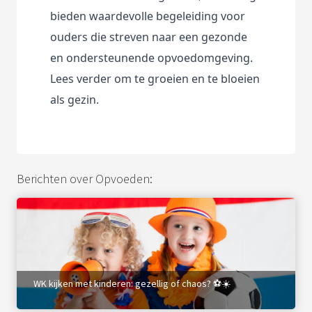
s kan de
bieden waardevolle begeleiding voor 
e niet
ouders die streven naar een gezonde 
oneren.
en ondersteunende opvoedomgeving. 
ieken
Lees verder om te groeien en te bloeien 
ische
als gezin.
s worden
kt om
em
tie te
elen over
Berichten over Opvoeden:
drag van
zoeker op
site.
ing
ingcookies
WK kijken met kinderen: gezellig of chaos? ⚽☀️
 gebruikt
oekers te