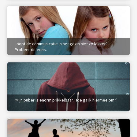
 op de
e. Hierdoor
 website-
ren
nte
enties
Loopt de communicatie in het gezin niet zo lekker?
gebaseerd
Probeer dit eens.
 gedrag van
ezoeker.
uren
‘Mijn puber is enorm prikkelbaar. Hoe ga ik hiermee om?’